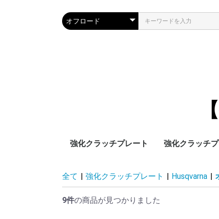
【
強化クラッチプレート
強化クラッチプ
フサベル
ホンダ
ヤマハ
スズキ
カワサキ
KTM
Husqvarna
Husaberg
AJP
Fantic
BETA
GASGAS
Bultaco
Ducati
Aprilia
Triumph
Vincent
ホンダ
ヤマハ
スズキ
カワサキ
KTM
Husqvarna
TM
オフロード
トライアル
ロード
ミニバイク
谷尾オリジナ
トライアル
オフロード
ロード
ミニバイク
オフロード
ロード
ミニバイク
オフロード
ロード
ミニバイク
オフロード
スーパーモト
ロード
オフロード
オフロード
オフロード
トライアル
トライアル
オフロード
トライアル
トライアル
ロード
ロード
ロード
ロード
全て
|
強化クラッチプレート
|
Husqvarna
|
ド）
9件
の商品が見つかりました