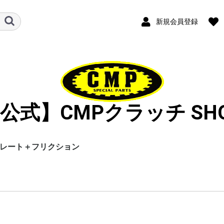
新規会員登録
公式】CMPクラッチ SH
レート＋フリクション
ル
（モター
オフロード
谷尾オリジナル
オフロード
ロード
オフロード
オフロード
オフロード
オフロード
オフロード