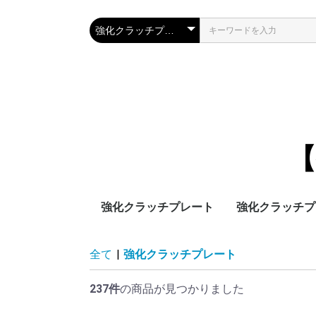
【
強化クラッチプレート
強化クラッチプ
フサベル
ホンダ
ヤマハ
スズキ
カワサキ
KTM
Husqvarna
Husaberg
AJP
Fantic
BETA
GASGAS
Bultaco
Ducati
Aprilia
Triumph
Vincent
ホンダ
ヤマハ
スズキ
カワサキ
KTM
Husqvarna
TM
オフロード
トライアル
ロード
ミニバイク
谷尾オリジナ
トライアル
オフロード
ロード
ミニバイク
オフロード
ロード
ミニバイク
オフロード
ロード
ミニバイク
オフロード
スーパーモト
ロード
オフロード
オフロード
オフロード
トライアル
トライアル
オフロード
トライアル
トライアル
ロード
ロード
ロード
ロード
全て
|
強化クラッチプレート
ド）
237件
の商品が見つかりました